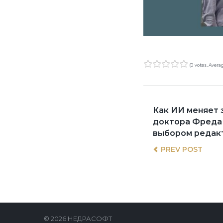
(
0 votes
. Avera
1
2
3
4
5
НАВИ
Previous
Как ИИ меняет 
post:
доктора Фреда
выбором редак
ПО
PREV POST
ЗАПИ
© 2026 НЕДРАСОФТ