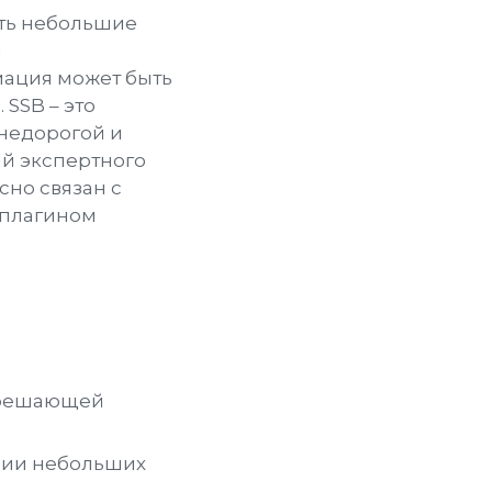
ать небольшие
м
мация может быть
SSB – это
 недорогой и
й экспертного
сно связан с
м плагином
зрешающей
ции небольших