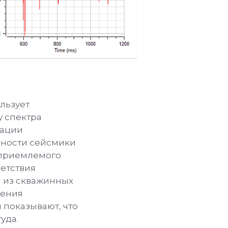
ользует
у спектра
зации
ности сейсмики
еприемлемого
ветствия
 из скважинных
жения
показывают, что
уда.