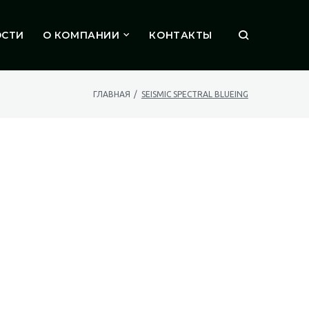
ОСТИ
О КОМПАНИИ
КОНТАКТЫ
ПОИСК
ГЛАВНАЯ
/
SEISMIC SPECTRAL BLUEING