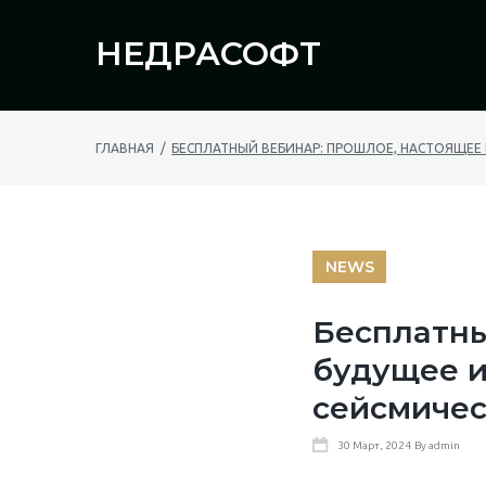
Skip
to
НЕДРАСОФТ
Искать:
content
ГЛАВНАЯ
/
БЕСПЛАТНЫЙ ВЕБИНАР: ПРОШЛОЕ, НАСТОЯЩЕЕ
NEWS
Бесплатны
будущее и
сейсмичес
30
Март
, 2024
By
admin