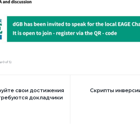
ge
0
of 5)
ГАЦИЯ
уйте свои достижения
Скрипты инверси
требуются докладчики
СЯМ