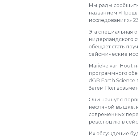
Мы рады сообщить, 
названием «Прошл
исследованиях» 23
Эта специальная 
нидерландского о
обещает стать по
сейсмические исс
Marieke van Hout н
программного обе
dGB Earth Scienc
Затем Пол возьмет
Они начнут с перв
нефтяной вышке, и
современных пере
революцию в сейс
Их обсуждение бу