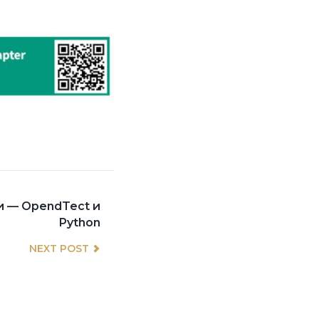
Next
и — OpendTect и
post:
Python
NEXT POST