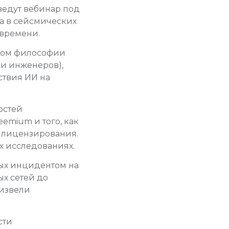
едут вебинар под
а в сейсмических
 времени.
ором философии
и инженеров),
ствия ИИ на
ностей
emium и того, как
в лицензирования.
их исследованиях.
ных инцидентом на
ых сетей до
оизвели
сти