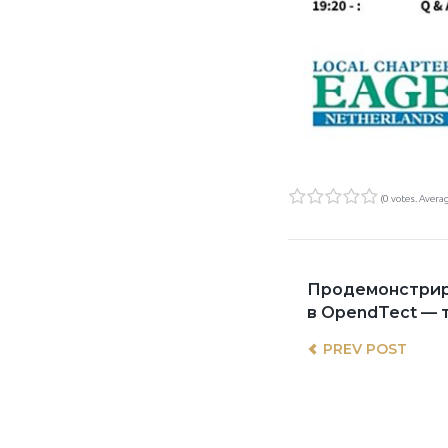
(
0 votes
. Avera
1
2
3
4
5
НАВИ
Previous
Продемонстрир
post:
в OpendTect — 
ПО
PREV POST
ЗАПИ