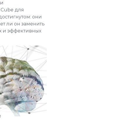
ти
 Cube для
достигнутом: они
ет ли он заменить
х и эффективных