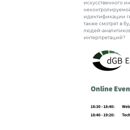
искусственного ин
неконтролируемой
идентификации гео
также смотрят в б
людей-аналитиков
интерпретаций?