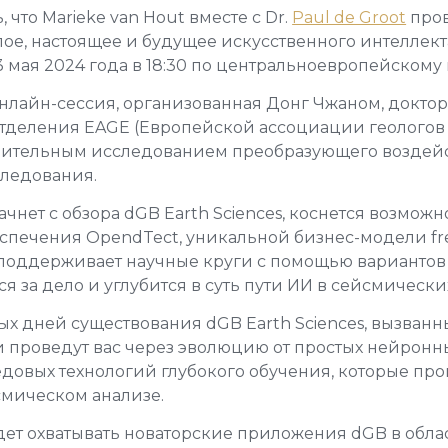
что Marieke van Hout вместе с Dr.
Paul de Groot
пров
ое, настоящее и будущее искусственного интеллект
 мая 2024 года в 18:30 по центральноевропейскому
онлайн-сессия, организованная Донг Чжаном, докт
тделения EAGE (Европейской ассоциации геологов 
учительным исследованием преобразующего воздей
ледования.
ачнет с обзора dGB Earth Sciences, коснется возмож
спечения OpendTect, уникальной бизнес-модели fre
e поддерживает научные круги с помощью варианто
ся за дело и углубится в суть пути ИИ в сейсмическ
ых дней существования dGB Earth Sciences, вызван
 проведут вас через эволюцию от простых нейронн
довых технологий глубокого обучения, которые пр
мическом анализе.
дет охватывать новаторские приложения dGB в обла