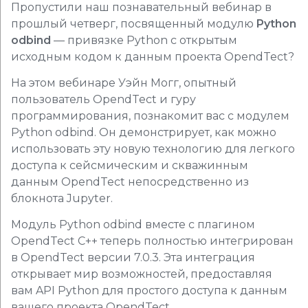
Пропустили наш познавательный вебинар в
прошлый четверг, посвященный модулю
Python
odbind
— привязке Python с открытым
исходным кодом к данным проекта OpendTect?
На этом вебинаре Уэйн Могг, опытный
пользователь OpendTect и гуру
программирования, познакомит вас с модулем
Python odbind. Он демонстрирует, как можно
использовать эту новую технологию для легкого
доступа к сейсмическим и скважинным
данным OpendTect непосредственно из
блокнота Jupyter.
Модуль Python odbind вместе с плагином
OpendTect C++ теперь полностью интегрирован
в OpendTect версии 7.0.3. Эта интеграция
открывает мир возможностей, предоставляя
вам API Python для простого доступа к данным
вашего проекта OpendTect.