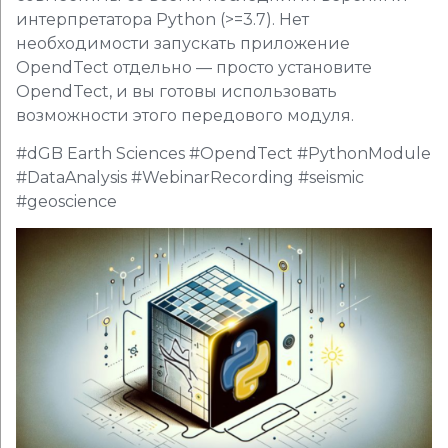
интерпретатора Python (>=3.7). Нет
необходимости запускать приложение
OpendTect отдельно — просто установите
OpendTect, и вы готовы использовать
возможности этого передового модуля.
#dGB Earth Sciences #OpendTect #PythonModule
#DataAnalysis #WebinarRecording #seismic
#geoscience