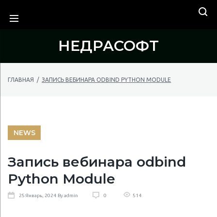
Skip
Искать:
ПОИСК
to
content
НЕДРАСОФТ
ГЛАВНАЯ
/
ЗАПИСЬ ВЕБИНАРА ODBIND PYTHON MODULE
NEWS
Запись вебинара odbind
Python Module
514
25
Январь
, 2024
By
admin
0