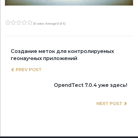
(
0 votes
. Average
0
of 5)
1
2
3
4
5
НАВИГАЦИЯ
Previous
Создание меток для контролируемых
post:
геонаучных приложений
ПО
PREV POST
ЗАПИСЯМ
Nex
OpendTect 7.0.4 уже здесь!
post
NEXT POST