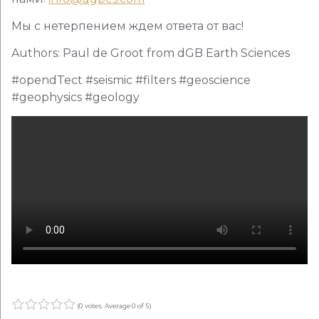
Мы с нетерпением ждем ответа от вас!
Authors: Paul de Groot from dGB Earth Sciences
#opendTect #seismic #filters #geoscience
#geophysics #geology
(
0 votes
. Average
0
of 5)
1
2
3
4
5