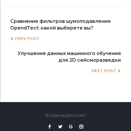
НАВИГАЦИЯ
Previous
Сравнение фильтров шумоподавления
post:
OpendTect: какой выберете вы?
ПО
PREV POST
ЗАПИСЯМ
Nex
Улучшение данных машинного обучения
post
для 2D сейсморазведки
NEXT POST
© 2026 НЕДРАСОФТ
Facebook
Twitter
Google
Instagram